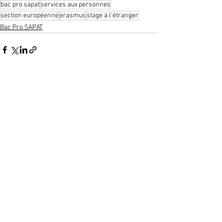
bac pro sapat
services aux personnes
section européenne
erasmus
stage à l'étranger
Bac Pro SAPAT
Voir tout
Posts récents