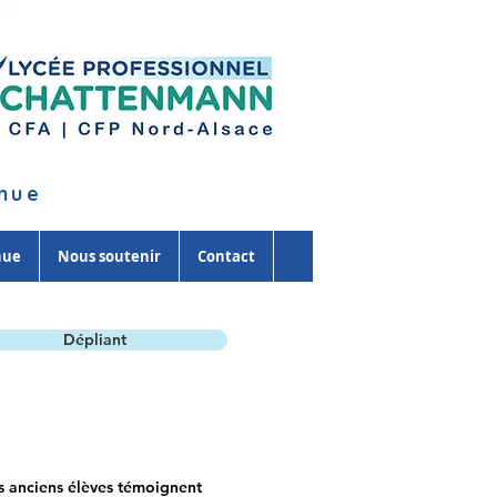
inue
nue
Nous soutenir
Contact
Dépliant
 anciens élèves témoignent