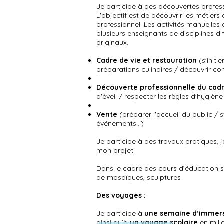
Je participe à des découvertes profess
L'objectif est de découvrir les métiers
professionnel. Les activités manuelles 
plusieurs enseignants de disciplines dif
originaux.
Cadre de vie et restauration
(s'initi
préparations culinaires / découvrir co
Découverte professionnelle du cadre
d'éveil / respecter les règles d'hygiène 
Vente
(préparer l'accueil du public / s
événements...)
Je participe à des travaux pratiques, j
mon projet
Dans le cadre des cours d’éducation so
de mosaïques, sculptures
Des voyages :
Je participe à
une semaine d’immer
ainsi qu’à
un voyage scolaire
en mili