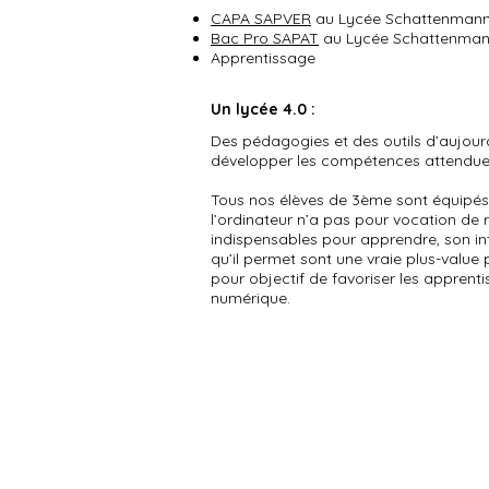
CAPA SAPVER
au Lycée Schattenmann 
Bac Pro SAPAT
au Lycée Schattenmann
Apprentissage
Un lycée 4.0 :
Des pédagogies et des outils d’aujourd’
développer les compétences attendue
Tous nos élèves de 3ème sont équipés
l’ordinateur n’a pas pour vocation de 
indispensables pour apprendre, son in
qu’il permet sont une vraie plus-value 
pour objectif de favoriser les appren
numérique.
L'actualité en 4è / 