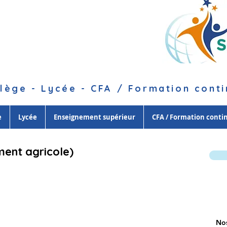
lège - Lycée - CFA / Formation cont
e
Lycée
Enseignement supérieur
CFA / Formation conti
ment agricole)
Nos