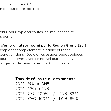
ou tout autre CAP
 ou tout autre Bac Pro
hui, pour exploiter toutes les intelligences et
s demain.
 d’
un ordinateur fourni par la Région Grand Est.
Si
remplacer complètement le papier et l’écrit,
tégration dans l’école et les usages pédagogiques
pour nos élèves. Avec ce nouvel outil, nous avons
tissages, et de développer une éducation au
Taux de réussite aux examens :
2025 : 69% au DNB
2024 : 77% au DNB
2023 : CFG : 100% / DNB : 82 %
2022 : CFG : 100 % / DNB : 85 %
3è