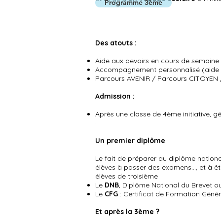
Programme 3ème
Des atouts :
Aide aux devoirs en cours de semaine
Accompagnement personnalisé (aide à 
Parcours AVENIR / Parcours CITOYEN
Admission :
Après une classe de 4ème initiative, 
·
Un premier diplôme
Le fait de préparer au diplôme nationa
élèves à passer des examens..., et à ê
élèves de troisième
Le
DNB
, Diplôme National du Brevet o
Le
CFG
: Certificat de Formation Génér
Et après la 3ème ?