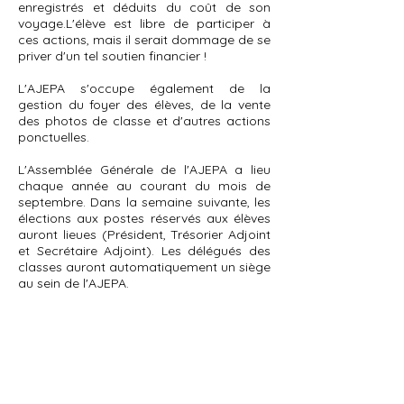
enregistrés et déduits du coût de son
voyage.L'élève est libre de participer à
ces actions, mais il serait dommage de se
priver d'un tel soutien financier !
L'AJEPA s'occupe également de la
gestion du foyer des élèves, de la vente
des photos de classe et d'autres actions
ponctuelles.
L'Assemblée Générale de l'AJEPA a lieu
chaque année au courant du mois de
septembre. Dans la semaine suivante, les
élections aux postes réservés aux élèves
auront lieues (Président, Trésorier Adjoint
et Secrétaire Adjoint). Les délégués des
classes auront automatiquement un siège
au sein de l'AJEPA.
La cotisation à l'Association AJEPA est de
8 € par élève à régler lors de l'inscription
(de préférence par chèque à l'ordre de
l'AJEPA).