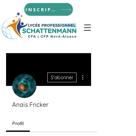
INSCRIPTIONS
Plus d'actions
S'abonner
Anaïs Fricker
Profil