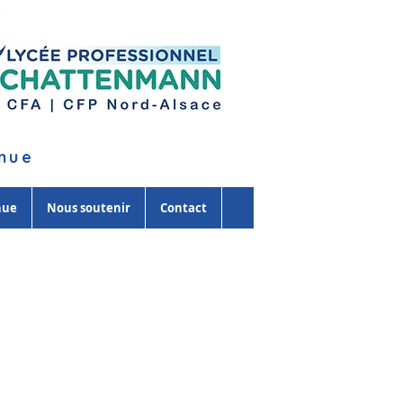
inue
nue
Nous soutenir
Contact