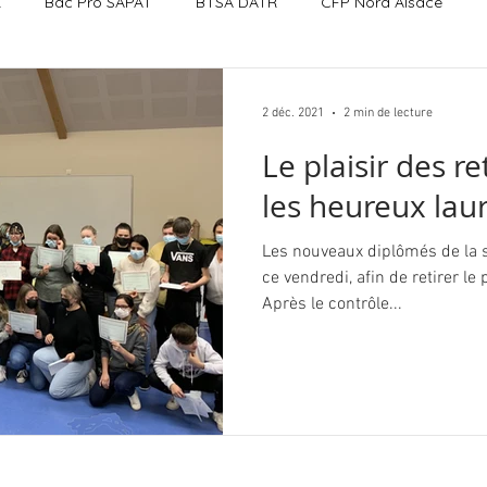
R
Bac Pro SAPAT
BTSA DATR
CFP Nord Alsace
2 déc. 2021
2 min de lecture
Le plaisir des r
les heureux lau
Les nouveaux diplômés de la s
ce vendredi, afin de retirer l
Après le contrôle...