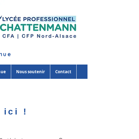
inue
nue
Nous soutenir
Contact
ici !