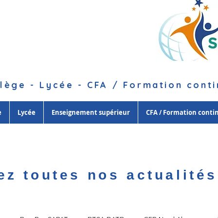
lège - Lycée - CFA / Formation cont
e
Lycée
Enseignement supérieur
CFA / Formation conti
ez toutes nos actualités 