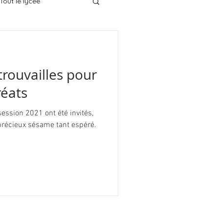
Tout le lycée
etrouvailles pour
réats
ession 2021 ont été invités,
e précieux sésame tant espéré.