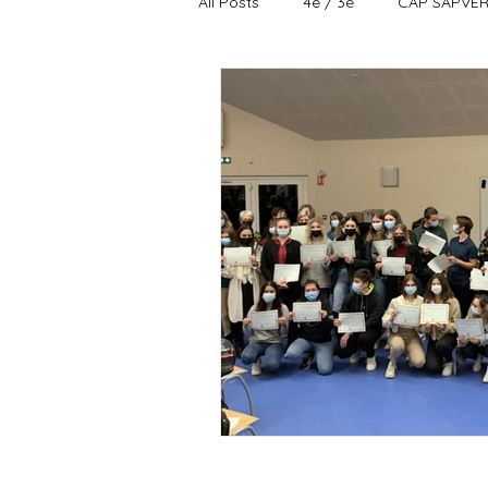
All Posts
4è / 3è
CAP SAPVE