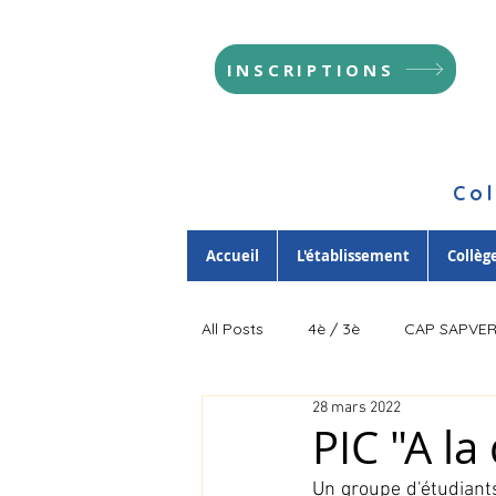
INSCRIPTIONS
Col
Accueil
L'établissement
Collèg
All Posts
4è / 3è
CAP SAPVE
28 mars 2022
PIC "A l
Un groupe d'étudiant