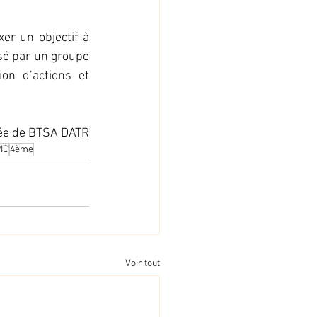
er un objectif à 
sé par un groupe 
on d’actions et 
née de BTSA DATR
IC
4ème
Voir tout