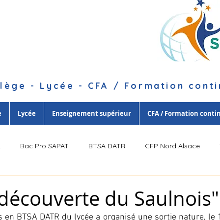
lège - Lycée - CFA / Formation cont
e
Lycée
Enseignement supérieur
CFA / Formation conti
R
Bac Pro SAPAT
BTSA DATR
CFP Nord Alsace
a découverte du Saulnois"
s en 
BTSA DATR
 du lycée a organisé une sortie nature, le 