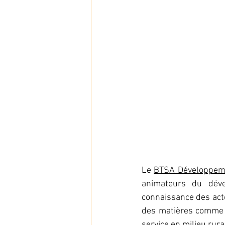
Le 
BTSA Développemen
animateurs du déve
connaissance des acteu
des matières comme l
service en milieu rura