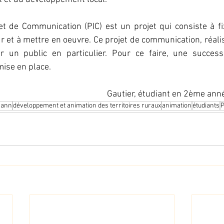
e et de Communication (PIC) est un projet qui consiste à fix
ur et à mettre en oeuvre. Ce projet de communication, réali
ler un public en particulier. Pour ce faire, une successi
 mise en place. 
Gautier, étudiant en 2ème an
mann
développement et animation des territoires ruraux
animation
étudiants
P