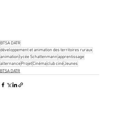
BTSA DATR
développement et animation des territoires ruraux
animation
lycée Schattenmann
apprentissage
alternance
Projet
Cinéma
club ciné
Jeunes
BTSA DATR
Voir tout
Posts récents