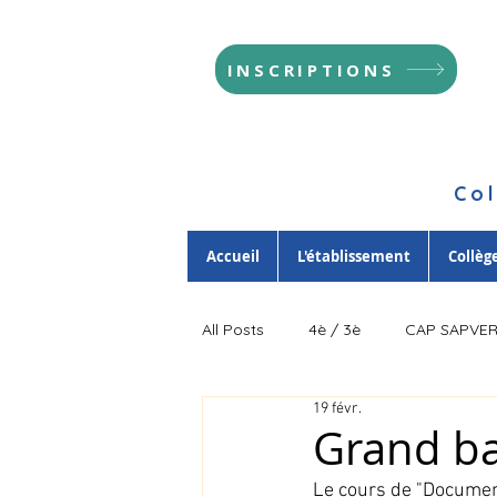
INSCRIPTIONS
Col
Accueil
L'établissement
Collèg
All Posts
4è / 3è
CAP SAPVE
19 févr.
Grand ba
Le cours de "Document