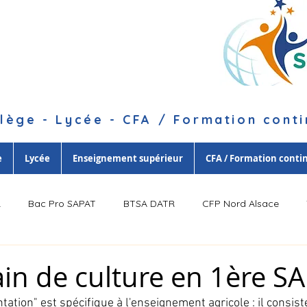
lège - Lycée - CFA / Formation cont
e
Lycée
Enseignement supérieur
CFA / Formation conti
R
Bac Pro SAPAT
BTSA DATR
CFP Nord Alsace
in de culture en 1ère SA
ation" est spécifique à l'enseignement agricole : il consist