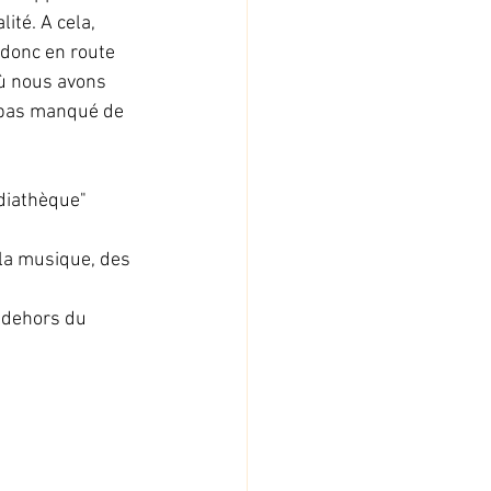
ité. A cela, 
 donc en route 
où nous avons 
a pas manqué de 
édiathèque"
 la musique, des 
 dehors du 