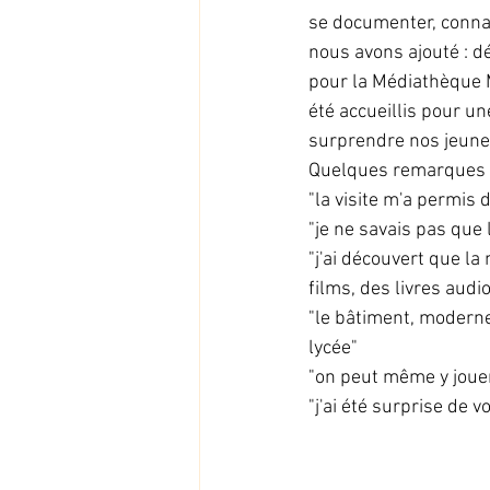
se documenter, connaît
nous avons ajouté : dé
pour la Médiathèque M
été accueillis pour u
surprendre nos jeune
Quelques remarques d
"la visite m'a permis
"je ne savais pas que l
"j'ai découvert que l
films, des livres audi
"le bâtiment, moderne
lycée"
"on peut même y jouer
"j'ai été surprise de v