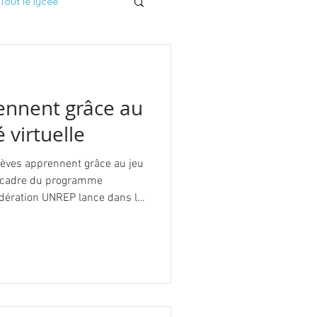
Tout le lycée
ennent grâce au
é virtuelle
 le cadre du programme
édération UNREP lance dans le
érimentation nationale de
tuelle dans les lycées
rimentations viennent de se
r’E-School est un projet
r les pratiques pédagogiques
gr