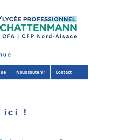
inue
nue
Nous soutenir
Contact
ici !