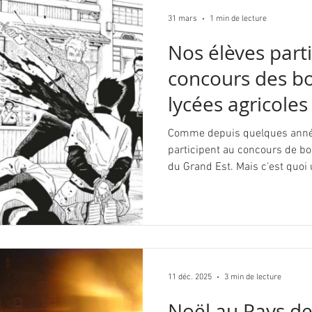
31 mars
1 min de lecture
Nos élèves part
concours des bo
lycées agricoles
pour promouvoir 
Comme depuis quelques année
participent au concours de boo
du Grand Est. Mais c'est quoi 
connaissez les trailers de fi
vous donner envie de les voir ?
pour donner envie de lire un liv
choix du candidat, et pouvait
manga, mais devait s'inscrire
résister", et le b
11 déc. 2025
3 min de lecture
Noël au Pays d