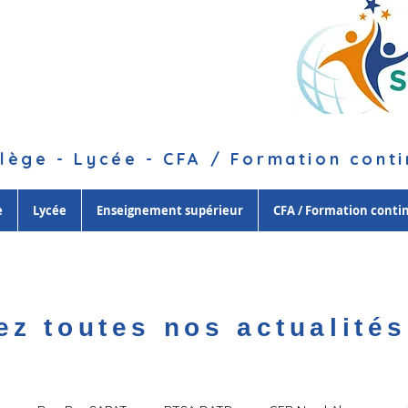
lège - Lycée - CFA / Formation cont
e
Lycée
Enseignement supérieur
CFA / Formation conti
ez toutes nos actualités 