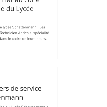
le du Lycée
 le lycée Schattenmann . Les
Technicien Agricole, spécialité
 dans le cadre de leurs cours
ticularités du Noël alsacien :
es personnages typiques,
leur parut évident qu’il fallait
, le Père Noël ne pouvait donc
t Christkindel ! ​ Concernant
rs de service
tenmann