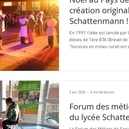
création origina
Schattenmann !
En 1991 l’idée est lancée par
élèves de 1ère BTA (Brevet de 
"Services en milieu rural) ont
fait des recherches sur les par
découvrant ou redécouvrant l
Hans Trapp et Christkindel , il 
les faire reprendre du service
cohabiter avec le Hans Trapp e
2 avr. 2025
2 min de lecture
Forum des métie
du lycée Schat