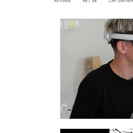
All Posts
4è / 3è
CAP SAPVE