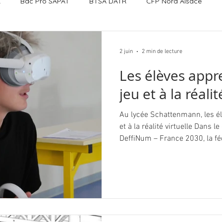
R
Bac Pro SAPAT
BTSA DATR
CFP Nord Alsace
2 juin
2 min de lecture
Les élèves appr
jeu et à la réalit
Au lycée Schattenmann, les élèves apprennent grâce au jeu
et à la réalité virtuelle Dans
DeffiNum – France 2030, la f
cadre d’Agr’E-School, une exp
ludopédagogie et de réalité vir
agricoles. Les premières expé
dérouler dans notre lycée ! Ag
innovant qui vise à renouvele
dans l’enseignement agricole 